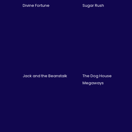
Divine Fortune
Sugar Rush
Jack and the Beanstalk
The Dog House
Megaways