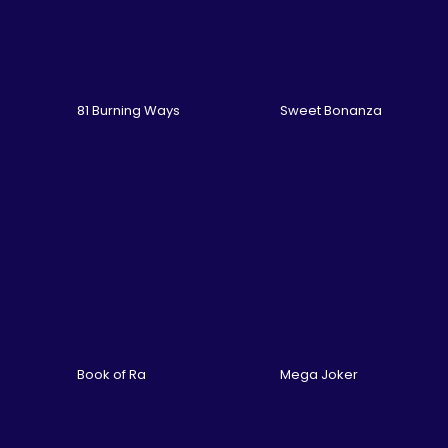
81 Burning Ways
Sweet Bonanza
Book of Ra
Mega Joker