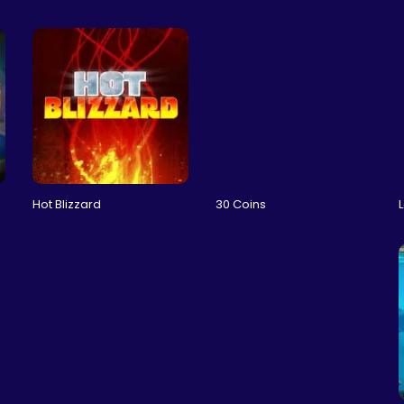
Hot Blizzard
30 Coins