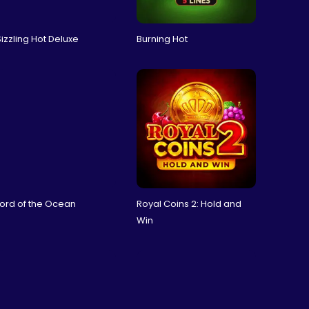
Sizzling Hot Deluxe
Burning Hot
Lord of the Ocean
Royal Coins 2: Hold and
Win