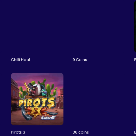
Chilli Heat
9 Coins
Pirots 3
36 coins