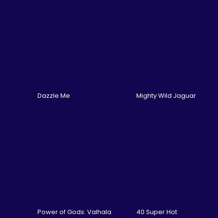
Dazzle Me
Mighty Wild Jaguar
Power of Gods: Valhala
40 Super Hot