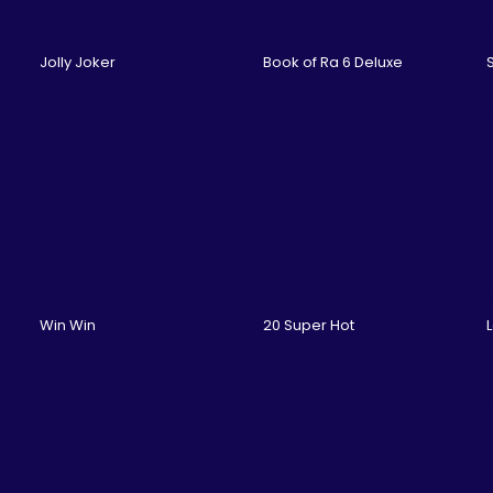
Jolly Joker
Book of Ra 6 Deluxe
Win Win
20 Super Hot