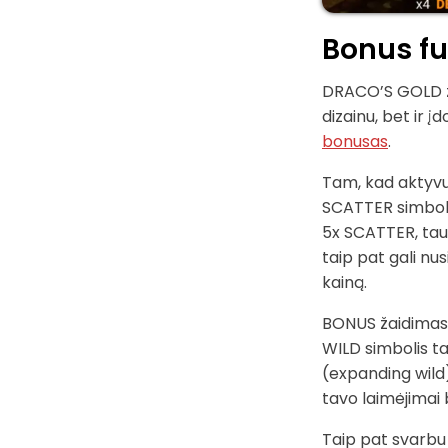
Bonus fu
DRACO’S GOLD ža
dizainu, bet ir
bonusas
.
Tam, kad aktyvu
SCATTER simboliu
5x SCATTER, tau 
taip pat gali n
kainą.
BONUS žaidimas y
WILD simbolis ta
(expanding wild) 
tavo laimėjimai 
Taip pat svarbu 