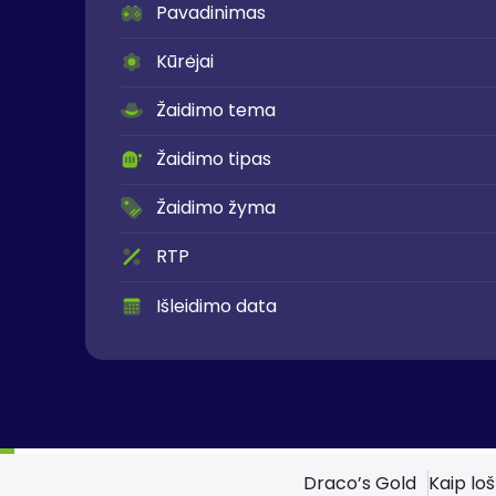
Pavadinimas
Kūrėjai
Žaidimo tema
Žaidimo tipas
Žaidimo žyma
RTP
Išleidimo data
Draco’s Gold
Kaip loš