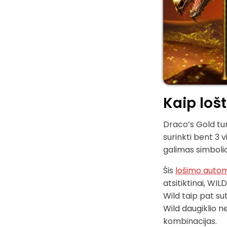
Kaip loš
Draco’s Gold turi
surinkti bent 3 v
galimas simbolio
Šis
lošimo auto
atsitiktinai, WIL
Wild taip pat su
Wild daugiklio n
kombinacijas.