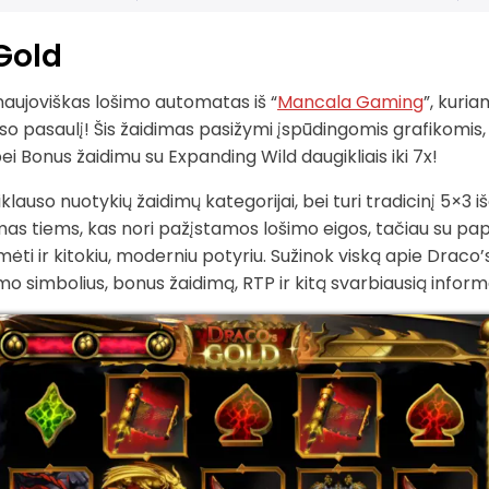
Gold
naujoviškas lošimo automatas iš “
Mancala Gaming
”, kuria
o pasaulį! Šis žaidimas pasižymi įspūdingomis grafikomis,
bei Bonus žaidimu su Expanding Wild daugikliais iki 7x!
klauso nuotykių žaidimų kategorijai, bei turi tradicinį 5×3 
imas tiems, kas nori pažįstamos lošimo eigos, tačiau su p
ėti ir kitokiu, moderniu potyriu. Sužinok viską apie Draco’
o simbolius, bonus žaidimą, RTP ir kitą svarbiausią informa