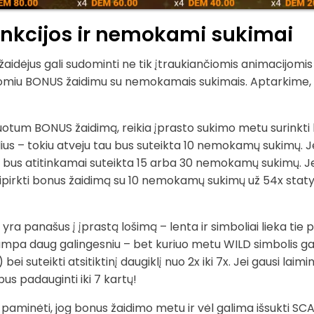
nkcijos ir nemokami sukimai
idėjus gali sudominti ne tik įtraukiančiomis animacijomis
 įdomiu BONUS žaidimu su nemokamais sukimais. Aptarkime,
otum BONUS žaidimą, reikia įprasto sukimo metu surinkti
s – tokiu atveju tau bus suteikta 10 nemokamų sukimų. Jei
bus atitinkamai suteikta 15 arba 30 nemokamų sukimų. Jei
usipirkti bonus žaidimą su 10 nemokamų sukimų už 54x sta
ra panašus į įprastą lošimą – lenta ir simboliai lieka tie p
mpa daug galingesniu – bet kuriuo metu WILD simbolis gali
bei suteikti atsitiktinį daugiklį nuo 2x iki 7x. Jei gausi laim
bus padauginti iki 7 kartų!
paminėti, jog bonus žaidimo metu ir vėl galima išsukti SC