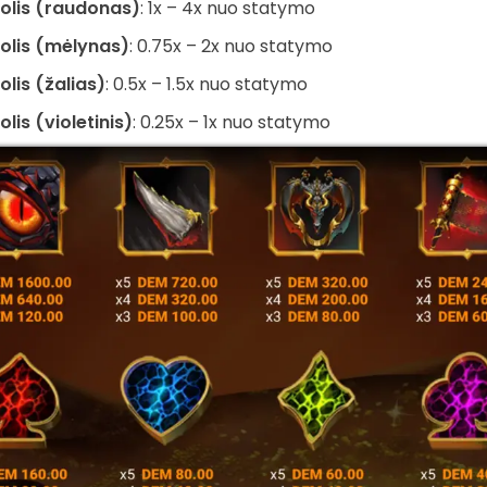
olis (raudonas)
: 1x – 4x nuo statymo
olis (mėlynas)
: 0.75x – 2x nuo statymo
lis (žalias)
: 0.5x – 1.5x nuo statymo
lis (violetinis)
: 0.25x – 1x nuo statymo