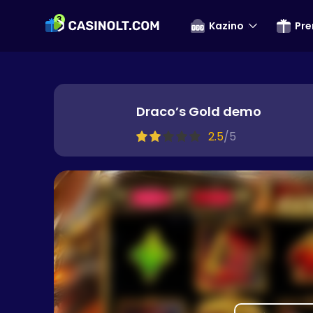
Kazino
Pre
Draco’s Gold demo
2.5
/
5