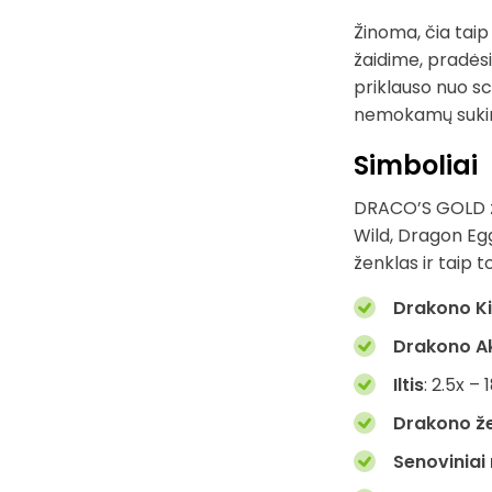
Žinoma, čia taip
žaidime, pradė
priklauso nuo sc
nemokamų suki
Simboliai
DRACO’S GOLD žai
Wild, Dragon Egg
ženklas ir taip 
Drakono Ki
Drakono Ak
Iltis
: 2.5x –
Drakono ž
Senoviniai 