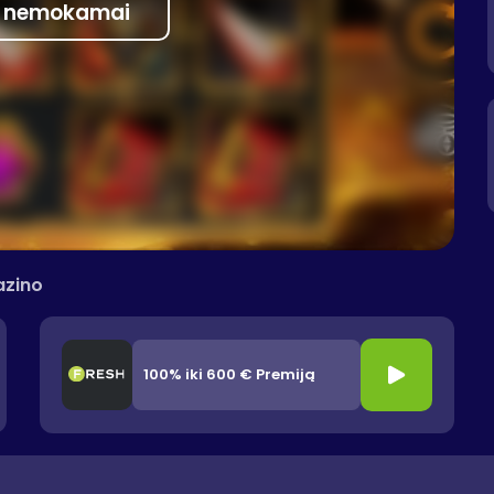
e nemokamai
azino
100% iki 600 € Premiją