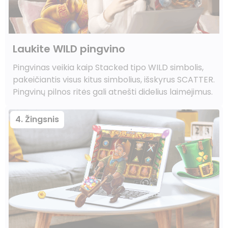
Laukite WILD pingvino
Pingvinas veikia kaip Stacked tipo WILD simbolis,
pakeičiantis visus kitus simbolius, išskyrus SCATTER.
Pingvinų pilnos ritės gali atnešti didelius laimėjimus.
4. Žingsnis