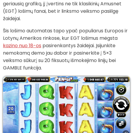
geriausią grafiką, jį įvertins ne tik klasikinių Amusnet
(EGT) lošimų fanai, bet ir linksmo veiksmo pasiilgę
žaidėjai.
Šis lošimo automatas tapo ypač populiarus Europos ir
Lotynų Amerikos rinkose, kur EGT lošimus mėgsta
kazino nuo 18-os
pasirenkantys žaidėjai. Įsijunkite
nemokamą demo jau dabar ir pasinerkite į 5×3
veiksmo sūkurį su 20 fiksuotų išmokėjimo linijų bei
GAMBLE funkcija.