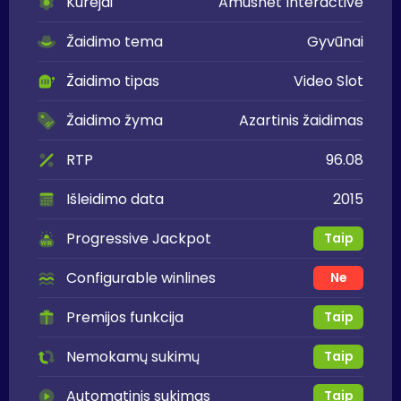
Kūrėjai
Amusnet Interactive
Žaidimo tema
Gyvūnai
Žaidimo tipas
Video Slot
Žaidimo žyma
Azartinis žaidimas
RTP
96.08
Išleidimo data
2015
Progressive Jackpot
Taip
Configurable winlines
Ne
Premijos funkcija
Taip
Nemokamų sukimų
Taip
Automatinis sukimas
Taip