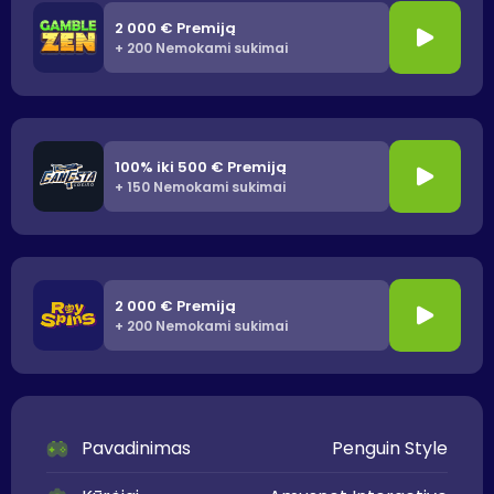
2 000 € Premiją
+ 200 Nemokami sukimai
100% iki 500 € Premiją
+ 150 Nemokami sukimai
2 000 € Premiją
+ 200 Nemokami sukimai
Pavadinimas
Penguin Style