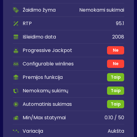
Žaidimo žyma
Nemokami sukimai
RTP
95.1
Išleidimo data
2008
Progressive Jackpot
Ne
Configurable winlines
Ne
Premijos funkcija
Taip
Nemokamų sukimų
Taip
Automatinis sukimas
Taip
Min/Max statymai
0.10 / 50
Variacija
Aukšta