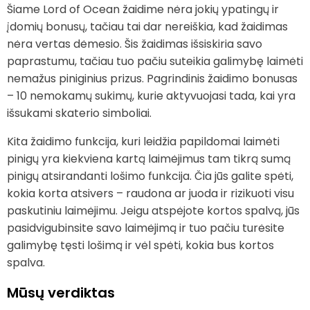
Šiame Lord of Ocean žaidime nėra jokių ypatingų ir
įdomių bonusų, tačiau tai dar nereiškia, kad žaidimas
nėra vertas dėmesio. Šis žaidimas išsiskiria savo
paprastumu, tačiau tuo pačiu suteikia galimybę laimėti
nemažus piniginius prizus. Pagrindinis žaidimo bonusas
– 10 nemokamų sukimų, kurie aktyvuojasi tada, kai yra
išsukami skaterio simboliai.
Kita žaidimo funkcija, kuri leidžia papildomai laimėti
pinigų yra kiekviena kartą laimėjimus tam tikrą sumą
pinigų atsirandanti lošimo funkcija. Čia jūs galite spėti,
kokia korta atsivers – raudona ar juoda ir rizikuoti visu
paskutiniu laimėjimu. Jeigu atspėjote kortos spalvą, jūs
pasidvigubinsite savo laimėjimą ir tuo pačiu turėsite
galimybę tęsti lošimą ir vėl spėti, kokia bus kortos
spalva.
Mūsų verdiktas