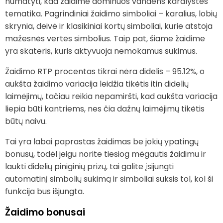
numatyti, kad žaidime dominuos vandens karalystės
tematika. Pagrindiniai žaidimo simboliai – karalius, lobių
skrynia, deivė ir klasikiniai kortų simboliai, kurie atstoja
mažesnės vertės simbolius. Taip pat, šiame žaidime
yra skateris, kuris aktyvuoja nemokamus sukimus.
Žaidimo RTP procentas tikrai nėra didelis – 95.12%, o
aukšta žaidimo variacija leidžia tikėtis itin didelių
laimėjimų, tačiau reikia nepamiršti, kad aukšta variacija
liepia būti kantriems, nes čia dažnų laimėjimų tikėtis
būtų naivu.
Tai yra labai paprastas žaidimas be jokių ypatingų
bonusų, todėl jeigu norite tiesiog mėgautis žaidimu ir
laukti didelių piniginių prizų, tai galite įsijungti
automatinį simbolių sukimą ir simboliai suksis tol, kol ši
funkcija bus išjungta.
Žaidimo bonusai