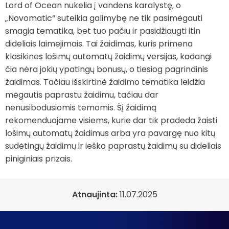
Lord of Ocean nukelia į vandens karalystę, o
„Novomatic“ suteikia galimybę ne tik pasimėgauti
smagia tematika, bet tuo pačiu ir pasidžiaugti itin
dideliais laimėjimais. Tai žaidimas, kuris primena
klasikines lošimų automatų žaidimų versijas, kadangi
čia nėra jokių ypatingų bonusų, o tiesiog pagrindinis
žaidimas. Tačiau išskirtinė žaidimo tematika leidžia
mėgautis paprastu žaidimu, tačiau dar
nenusibodusiomis temomis. Šį žaidimą
rekomenduojame visiems, kurie dar tik pradeda žaisti
lošimų automatų žaidimus arba yra pavargę nuo kitų
sudėtingų žaidimų ir ieško paprastų žaidimų su dideliais
piniginiais prizais.
Atnaujinta:
11.07.2025