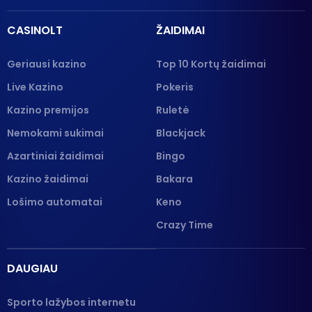
CASINOLT
ŽAIDIMAI
Geriausi kazino
Top 10 Kortų žaidimai
Live Kazino
Pokeris
Kazino premijos
Ruletė
Nemokami sukimai
Blackjack
Azartiniai žaidimai
Bingo
Kazino žaidimai
Bakara
Lošimo automatai
Keno
Crazy Time
DAUGIAU
Sporto lažybos internetu