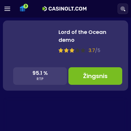
Lord of the Ocean
demo
3.7
/
5
95.1 %
Žingsnis
RTP