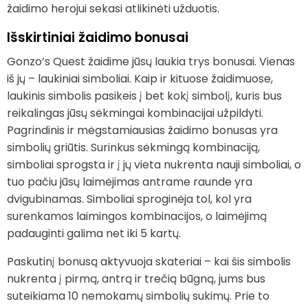
žaidimo herojui sekasi atlikinėti užduotis.
Išskirtiniai žaidimo bonusai
Gonzo’s Quest žaidime jūsų laukia trys bonusai. Vienas
iš jų – laukiniai simboliai. Kaip ir kituose žaidimuose,
laukinis simbolis pasikeis į bet kokį simbolį, kuris bus
reikalingas jūsų sėkmingai kombinacijai užpildyti.
Pagrindinis ir mėgstamiausias žaidimo bonusas yra
simbolių griūtis. Surinkus sėkmingą kombinaciją,
simboliai sprogsta ir į jų vieta nukrenta nauji simboliai, o
tuo pačiu jūsų laimėjimas antrame raunde yra
dvigubinamas. Simboliai sproginėja tol, kol yra
surenkamos laimingos kombinacijos, o laimėjimą
padauginti galima net iki 5 kartų.
Paskutinį bonusą aktyvuoja skateriai – kai šis simbolis
nukrenta į pirmą, antrą ir trečią būgną, jums bus
suteikiama 10 nemokamų simbolių sukimų. Prie to