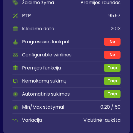
Žaidimo žyma
Premijos raundas
RTP
95.97
Išleidimo data
2013
Progressive Jackpot
Ne
Configurable winlines
Ne
Premijos funkcija
Taip
Nemokamų sukimų
Taip
Automatinis sukimas
Taip
Min/Max statymai
0.20 / 50
Variacija
Vidutinė-aukšta