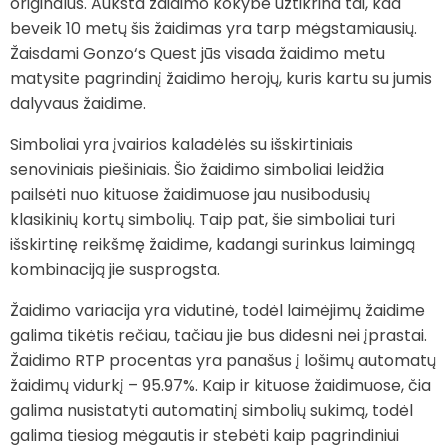
originalus. Aukšta žaidimo kokybė užtikrina tai, kad
beveik 10 metų šis žaidimas yra tarp mėgstamiausių.
Žaisdami Gonzo‘s Quest jūs visada žaidimo metu
matysite pagrindinį žaidimo herojų, kuris kartu su jumis
dalyvaus žaidime.
Simboliai yra įvairios kaladėlės su išskirtiniais
senoviniais piešiniais. Šio žaidimo simboliai leidžia
pailsėti nuo kituose žaidimuose jau nusibodusių
klasikinių kortų simbolių. Taip pat, šie simboliai turi
išskirtinę reikšmę žaidime, kadangi surinkus laimingą
kombinaciją jie susprogsta.
Žaidimo variacija yra vidutinė, todėl laimėjimų žaidime
galima tikėtis rečiau, tačiau jie bus didesni nei įprastai.
Žaidimo RTP procentas yra panašus į lošimų automatų
žaidimų vidurkį – 95.97%. Kaip ir kituose žaidimuose, čia
galima nusistatyti automatinį simbolių sukimą, todėl
galima tiesiog mėgautis ir stebėti kaip pagrindiniui