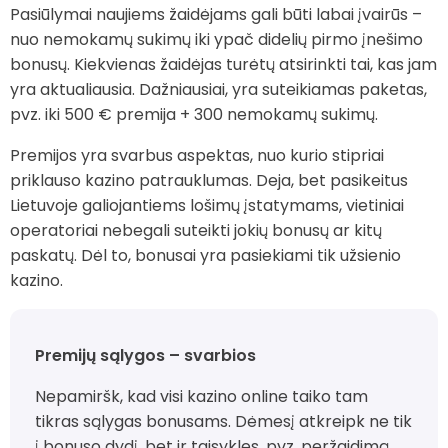
Pasiūlymai naujiems žaidėjams gali būti labai įvairūs –
nuo nemokamų sukimų iki ypač didelių pirmo įnešimo
bonusų. Kiekvienas žaidėjas turėtų atsirinkti tai, kas jam
yra aktualiausia. Dažniausiai, yra suteikiamas paketas,
pvz. iki 500 € premija + 300 nemokamų sukimų.
Premijos yra svarbus aspektas, nuo kurio stipriai
priklauso kazino patrauklumas. Deja, bet pasikeitus
Lietuvoje galiojantiems lošimų įstatymams, vietiniai
operatoriai nebegali suteikti jokių bonusų ar kitų
paskatų. Dėl to, bonusai yra pasiekiami tik užsienio
kazino.
Premijų sąlygos – svarbios
Nepamiršk, kad visi kazino online taiko tam
tikras sąlygas bonusams. Dėmesį atkreipk ne tik
į bonuso dydį, bet ir taisykles, pvz. peržaidimą.