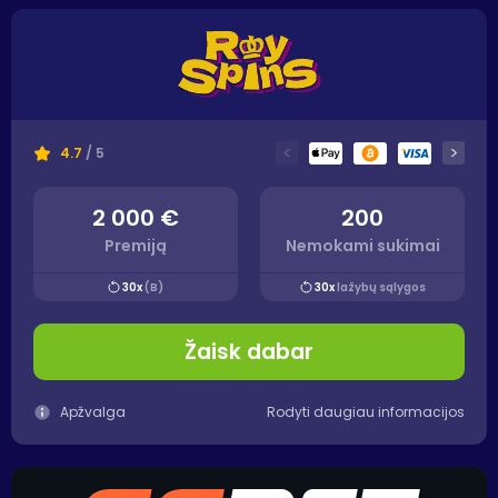
<
>
4.7
/ 5
2 000 €
200
Premiją
Nemokami sukimai
30x
(B)
30x
lažybų sąlygos
Žaisk dabar
Apžvalga
Rodyti daugiau informacijos