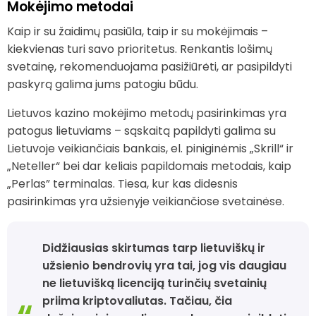
Mokėjimo metodai
Kaip ir su žaidimų pasiūla, taip ir su mokėjimais –
kiekvienas turi savo prioritetus. Renkantis lošimų
svetainę, rekomenduojama pasižiūrėti, ar pasipildyti
paskyrą galima jums patogiu būdu.
Lietuvos kazino mokėjimo metodų pasirinkimas yra
patogus lietuviams – sąskaitą papildyti galima su
Lietuvoje veikiančiais bankais, el. piniginėmis „Skrill“ ir
„Neteller“ bei dar keliais papildomais metodais, kaip
„Perlas” terminalas. Tiesa, kur kas didesnis
pasirinkimas yra užsienyje veikiančiose svetainėse.
Didžiausias skirtumas tarp lietuviškų ir
užsienio bendrovių yra tai, jog vis daugiau
ne lietuvišką licenciją turinčių svetainių
priima kriptovaliutas. Tačiau, čia