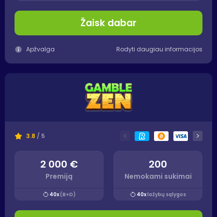
Žaisk dabar
Apžvalga
Rodyti daugiau informacijos
<
>
3.8
/ 5
2 000 €
200
Premiją
Nemokami sukimai
40x
(B+D)
40x
lažybų sąlygos