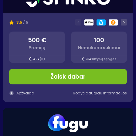
<
>
3.5
/ 5
500 €
100
Premiją
Nemokami sukimai
40x
(B)
35x
lažybų sąlygos
Žaisk dabar
Apžvalga
Rodyti daugiau informacijos