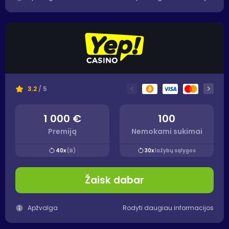
<
>
3.2
/ 5
1 000 €
100
Premiją
Nemokami sukimai
40x
(B)
30x
lažybų sąlygos
Žaisk dabar
Apžvalga
Rodyti daugiau informacijos