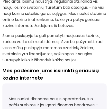
Plečiantis lošimų industrijai, reguliariai atsiranda vis
naujų lošimo svetainių. Turėtum būti atsargus – ne visi
nauji kazino suteikia geras sąlygas. Mes nuolat stebime
online kazino ir atrenkame, kokie yra patys geriausi
kazino internetu žaidėjams iš Lietuvos.
Šiame puslapyje tu gali pamatyti naujausius kazino, į
kuriuos verta atkreipti dėmesį. Svarbu pažymėti, kad
visos mūsų puslapyje matomos azartinių žaidimų
svetainės yra licencijuotos, sąžiningos ir saugios.
Sutaupyk laiko ir išbandyk kažką naujo!
Mes padėsime jums išsirinkti geriausią
kazino internete
Mes nuolat tikriname naujus operatorius, tuo
pačiu stebime ir jau gerai žinomas bendroves –