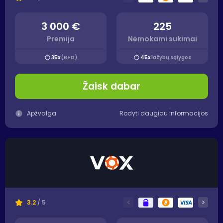
3 000 €
225
Premija
Nemokami sukimai
35x
(B+D)
45x
lažybų sąlygos
Žaisk dabar
Apžvalga
Rodyti daugiau informacijos
<
>
3.2
/ 5