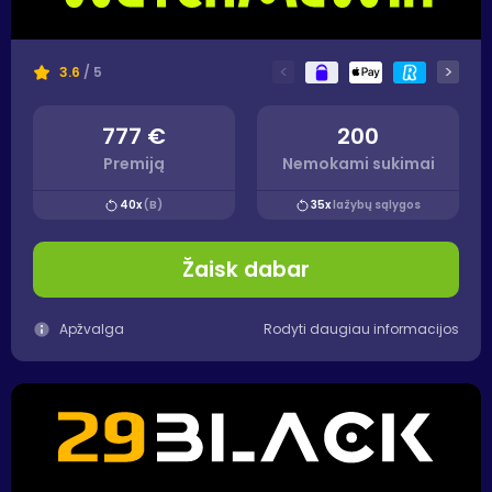
<
>
3.6
/ 5
777 €
200
Premiją
Nemokami sukimai
40x
(B)
35x
lažybų sąlygos
Žaisk dabar
Apžvalga
Rodyti daugiau informacijos