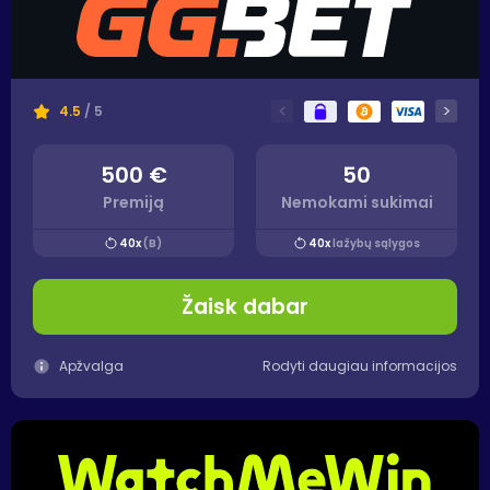
<
>
4.5
/ 5
500 €
50
Premiją
Nemokami sukimai
40x
(B)
40x
lažybų sąlygos
Žaisk dabar
Apžvalga
Rodyti daugiau informacijos