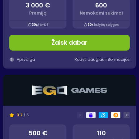
3 000 €
600
Premiją
Nemokami sukimai
30x
(B+D)
30x
lažybų sąlygos
Žaisk dabar
Apžvalga
Rodyti daugiau informacijos
<
>
3.7
/ 5
500 €
110