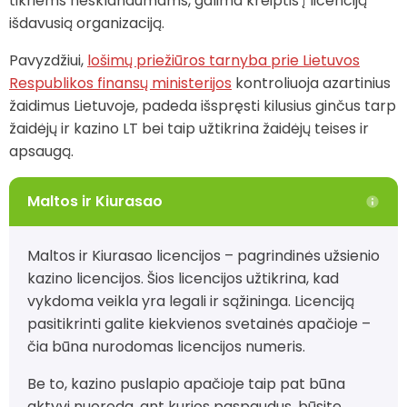
tikriems nesklandumams, galima kreiptis į licenciją
išdavusią organizaciją.
Pavyzdžiui,
lošimų priežiūros tarnyba prie Lietuvos
Respublikos finansų ministerijos
kontroliuoja azartinius
žaidimus Lietuvoje, padeda išspręsti kilusius ginčus tarp
žaidėjų ir kazino LT bei taip užtikrina žaidėjų teises ir
apsaugą.
Maltos ir Kiurasao
Maltos ir Kiurasao licencijos – pagrindinės užsienio
kazino licencijos. Šios licencijos užtikrina, kad
vykdoma veikla yra legali ir sąžininga. Licenciją
pasitikrinti galite kiekvienos svetainės apačioje –
čia būna nurodomas licencijos numeris.
Be to, kazino puslapio apačioje taip pat būna
aktyvi nuoroda, ant kurios paspaudus, būsite