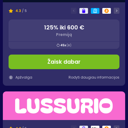
<
>
4.3
/ 5
125% iki 600 €
Premiją
45x
(B)
Žaisk dabar
Apžvalga
Rodyti daugiau informacijos