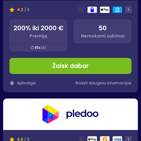
<
>
4.3
/ 5
200% iki 2000 €
50
Premiją
Nemokami sukimai
35x
(B)
Žaisk dabar
Apžvalga
Rodyti daugiau informacijos
<
>
4.5
/ 5