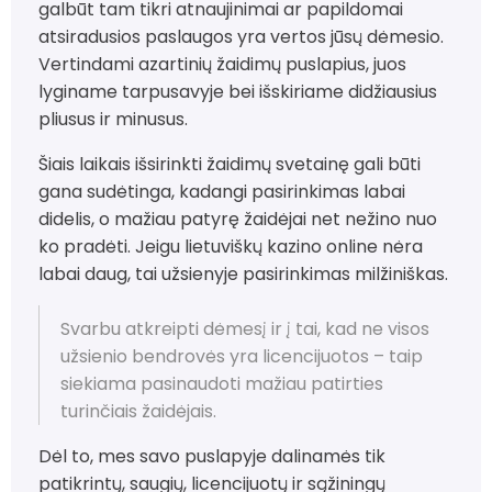
galbūt tam tikri atnaujinimai ar papildomai
atsiradusios paslaugos yra vertos jūsų dėmesio.
Vertindami azartinių žaidimų puslapius, juos
lyginame tarpusavyje bei išskiriame didžiausius
pliusus ir minusus.
Šiais laikais išsirinkti žaidimų svetainę gali būti
gana sudėtinga, kadangi pasirinkimas labai
didelis, o mažiau patyrę žaidėjai net nežino nuo
ko pradėti. Jeigu lietuviškų kazino online nėra
labai daug, tai užsienyje pasirinkimas milžiniškas.
Svarbu atkreipti dėmesį ir į tai, kad ne visos
užsienio bendrovės yra licencijuotos – taip
siekiama pasinaudoti mažiau patirties
turinčiais žaidėjais.
Dėl to, mes savo puslapyje dalinamės tik
patikrintų, saugių, licencijuotų ir sąžiningų