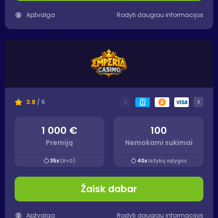
Apžvalga
Rodyti daugiau informacijos
<
>
3.8
/ 5
1 000 €
100
Premiją
Nemokami sukimai
35x
(B+D)
40x
lažybų sąlygos
Žaisk dabar
Apžvalga
Rodyti daugiau informacijos