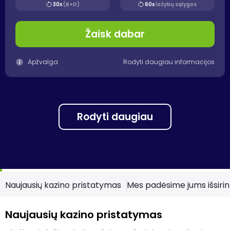
30x
(B+D)
60x
lažybų sąlygos
Žaisk dabar
Apžvalga
Rodyti daugiau informacijos
Rodyti daugiau
Naujausių kazino pristatymas
Mes padėsime jums išsirink
Naujausių kazino pristatymas