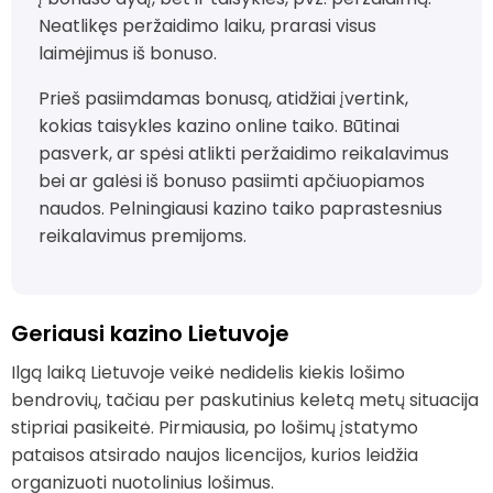
Neatlikęs peržaidimo laiku, prarasi visus
laimėjimus iš bonuso.
Prieš pasiimdamas bonusą, atidžiai įvertink,
kokias taisykles kazino online taiko. Būtinai
pasverk, ar spėsi atlikti peržaidimo reikalavimus
bei ar galėsi iš bonuso pasiimti apčiuopiamos
naudos. Pelningiausi kazino taiko paprastesnius
reikalavimus premijoms.
Geriausi kazino Lietuvoje
Ilgą laiką Lietuvoje veikė nedidelis kiekis lošimo
bendrovių, tačiau per paskutinius keletą metų situacija
stipriai pasikeitė. Pirmiausia, po lošimų įstatymo
pataisos atsirado naujos licencijos, kurios leidžia
organizuoti nuotolinius lošimus.