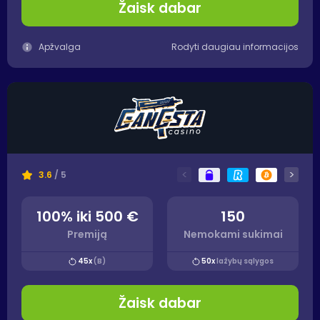
Žaisk dabar
Apžvalga
Rodyti daugiau informacijos
<
>
3.6
/ 5
100% iki 500 €
150
Premiją
Nemokami sukimai
45x
(B)
50x
lažybų sąlygos
Žaisk dabar