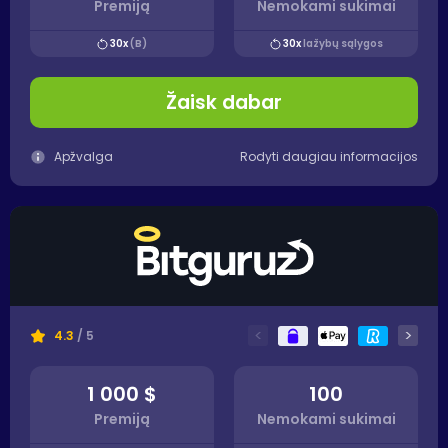
Premiją
Nemokami sukimai
30x
(B)
30x
lažybų sąlygos
Žaisk dabar
Apžvalga
Rodyti daugiau informacijos
<
>
4.3
/ 5
1 000 $
100
Premiją
Nemokami sukimai