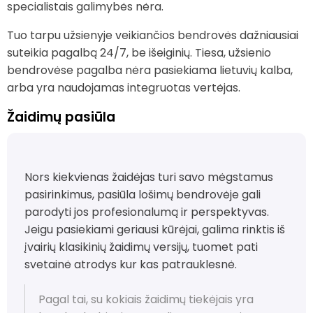
specialistais galimybės nėra.
Tuo tarpu užsienyje veikiančios bendrovės dažniausiai
suteikia pagalbą 24/7, be išeiginių. Tiesa, užsienio
bendrovėse pagalba nėra pasiekiama lietuvių kalba,
arba yra naudojamas integruotas vertėjas.
Žaidimų pasiūla
Nors kiekvienas žaidėjas turi savo mėgstamus
pasirinkimus, pasiūla lošimų bendrovėje gali
parodyti jos profesionalumą ir perspektyvas.
Jeigu pasiekiami geriausi kūrėjai, galima rinktis iš
įvairių klasikinių žaidimų versijų, tuomet pati
svetainė atrodys kur kas patrauklesnė.
Pagal tai, su kokiais žaidimų tiekėjais yra