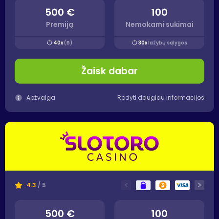
500 €
100
Premiją
Nemokami sukimai
40x
(B)
30x
lažybų sąlygos
Žaisk dabar
Apžvalga
Rodyti daugiau informacijos
<
>
4.3
/ 5
500 €
100