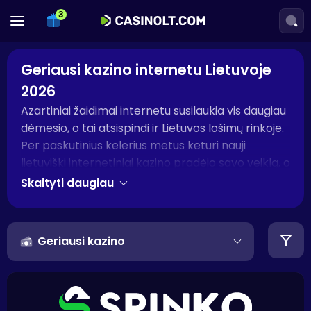
Geriausi kazino internetu Lietuvoje
2026
Azartiniai žaidimai internetu susilaukia vis daugiau
dėmesio, o tai atsispindi ir Lietuvos lošimų rinkoje.
Per paskutinius kelerius metus keturi nauji
lietuviški internetiniai kazino pradėjo savo veiklą, o
jeigu pažvelgtume į užsienį – čia kiekvienais
Skaityti daugiau
metais galima rasti naujų, kokybiškų ir
profesionalių lošimo svetainių. Jeigu ieškote, kokie
yra geriausi kazino internetu Lietuvoje, esate
Geriausi kazino
tinkamoje vietoje. Čia iš arčiau supažindinsime su
visa svarbiausia informacija.