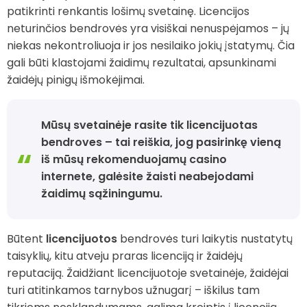
patikrinti renkantis lošimų svetainę. Licencijos
neturinčios bendrovės yra visiškai nenuspėjamos – jų
niekas nekontroliuoja ir jos nesilaiko jokių įstatymų. Čia
gali būti klastojami žaidimų rezultatai, apsunkinami
žaidėjų pinigų išmokėjimai.
Mūsų svetainėje rasite tik licencijuotas
bendroves – tai reiškia, jog pasirinkę vieną
iš mūsų rekomenduojamų casino
internete, galėsite žaisti neabejodami
žaidimų sąžiningumu.
Būtent
licencijuotos
bendrovės turi laikytis nustatytų
taisyklių, kitu atveju praras licenciją ir žaidėjų
reputaciją. Žaidžiant licencijuotoje svetainėje, žaidėjai
turi atitinkamos tarnybos užnugarį – iškilus tam