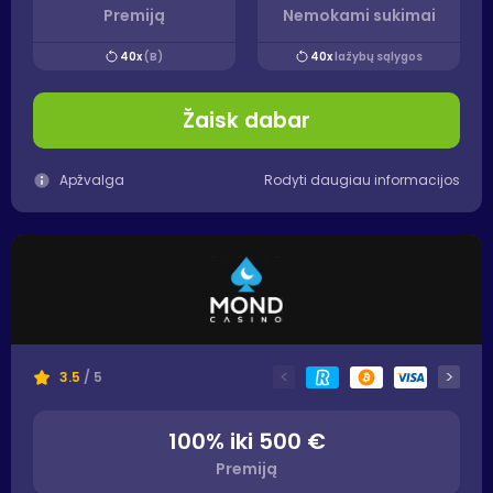
Premiją
Nemokami sukimai
40x
(B)
40x
lažybų sąlygos
Žaisk dabar
Apžvalga
Rodyti daugiau informacijos
<
>
3.5
/ 5
100% iki 500 €
Premiją