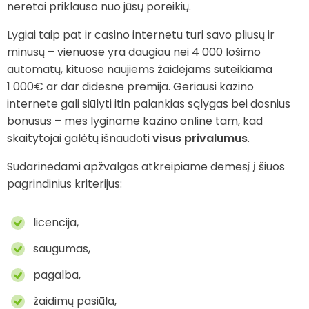
neretai priklauso nuo jūsų poreikių.
Lygiai taip pat ir casino internetu turi savo pliusų ir
minusų – vienuose yra daugiau nei 4 000 lošimo
automatų, kituose naujiems žaidėjams suteikiama
1 000€ ar dar didesnė premija. Geriausi kazino
internete gali siūlyti itin palankias sąlygas bei dosnius
bonusus – mes lyginame kazino online tam, kad
skaitytojai galėtų išnaudoti
visus privalumus
.
Sudarinėdami apžvalgas atkreipiame dėmesį į šiuos
pagrindinius kriterijus:
licencija,
saugumas,
pagalba,
žaidimų pasiūla,