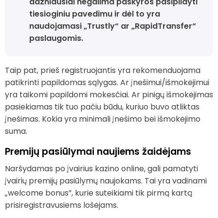
dažniausiai negalima paskyros pasipildyti
tiesioginiu pavedimu ir dėl to yra
naudojamasi „Trustly“ ar „RapidTransfer“
paslaugomis.
Taip pat, prieš registruojantis yra rekomenduojama
patikrinti papildomas sąlygas. Ar įnešimui/išmokėjimui
yra taikomi papildomi mokesčiai. Ar pinigų išmokėjimas
pasiekiamas tik tuo pačiu būdu, kuriuo buvo atliktas
įnešimas. Kokia yra minimali įnešimo bei išmokėjimo
suma.
Premijų pasiūlymai naujiems žaidėjams
Naršydamas po įvairius kazino online, gali pamatyti
įvairių premijų pasiūlymų naujokams. Tai yra vadinami
„welcome bonus”, kurie suteikiami tik pirmą kartą
prisiregistravusiems lošėjams.