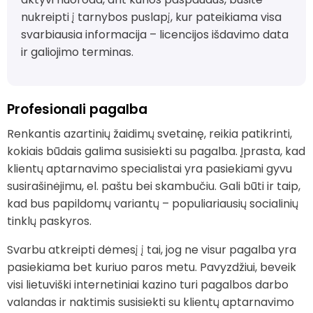
nukreipti į tarnybos puslapį, kur pateikiama visa
svarbiausia informacija – licencijos išdavimo data
ir galiojimo terminas.
Profesionali pagalba
Renkantis azartinių žaidimų svetainę, reikia patikrinti,
kokiais būdais galima susisiekti su pagalba. Įprasta, kad
klientų aptarnavimo specialistai yra pasiekiami gyvu
susirašinėjimu, el. paštu bei skambučiu. Gali būti ir taip,
kad bus papildomų variantų – populiariausių socialinių
tinklų paskyros.
Svarbu atkreipti dėmesį į tai, jog ne visur pagalba yra
pasiekiama bet kuriuo paros metu. Pavyzdžiui, beveik
visi lietuviški internetiniai kazino turi pagalbos darbo
valandas ir naktimis susisiekti su klientų aptarnavimo