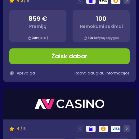
<
>
4.0
/ 5
859 €
100
Premiją
Nemokami sukimai
30x
(B+D)
30x
lažybų sąlygos
Žaisk dabar
Apžvalga
Rodyti daugiau informacijos
<
>
4
/ 5