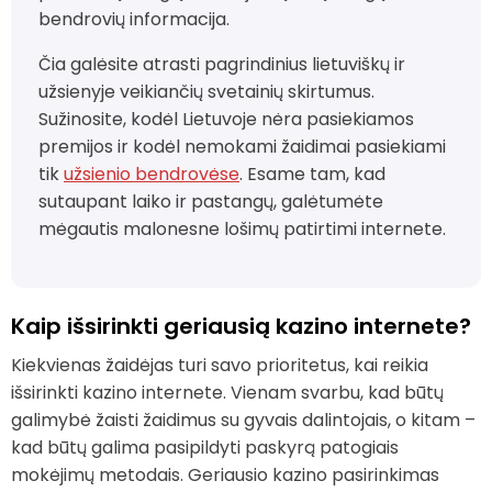
bendrovių informacija.
Čia galėsite atrasti pagrindinius lietuviškų ir
užsienyje veikiančių svetainių skirtumus.
Sužinosite, kodėl Lietuvoje nėra pasiekiamos
premijos ir kodėl nemokami žaidimai pasiekiami
tik
užsienio bendrovėse
. Esame tam, kad
sutaupant laiko ir pastangų, galėtumėte
mėgautis malonesne lošimų patirtimi internete.
Kaip išsirinkti geriausią kazino internete?
Kiekvienas žaidėjas turi savo prioritetus, kai reikia
išsirinkti kazino internete. Vienam svarbu, kad būtų
galimybė žaisti žaidimus su gyvais dalintojais, o kitam –
kad būtų galima pasipildyti paskyrą patogiais
mokėjimų metodais. Geriausio kazino pasirinkimas