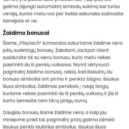
galima įsijungti automatinį simbolių sukimą bei turbo
versiją, kurios metu vos per kelias sekundes sužinosite
laimėjote ar ne.
Žaidimo bonusai
Šiame „Playtech“ komandos sukurtame žaidime nėra
jokių sudėtingų bonusų. Žaisdami Jackpot Giant
susidursite tik su vienu bonusu, kurio metu reikės
pasirinkti du iš penkių vulkanus. Norint aktyvuoti
pagrindinį žaidimo bonusą, reikia, kad išsisuktų du
bonuso simboliai ant pirmo ir penkto būgno. Išsukus
šiuos simbolius, žaidimas persikels į naują langą,
kuriame reikės pasirinkti du iš penkių vulkanų ir jūs iš
karto laimėsite tam tikrą pinigų sumą.
Daugiau bonusų šiame žaidime nėra, o kaip jau
minėjome prieš tai, pagrindinį prizą galima laimėti
išsukus penkis laukinius simbolius. Išsukus šiuos