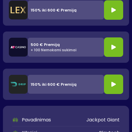
150% iki 600 € Premiją
500 € Premiją
+ 100 Nemokami sukimai
150% iki 600 € Premiją
Pavadinimas
Jackpot Giant