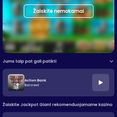
Žaiskite nemokamai
Jums taip pat gali patikti
>
Action Bank
Barcrest
Žaiskite Jackpot Giant rekomenduojamame kazino