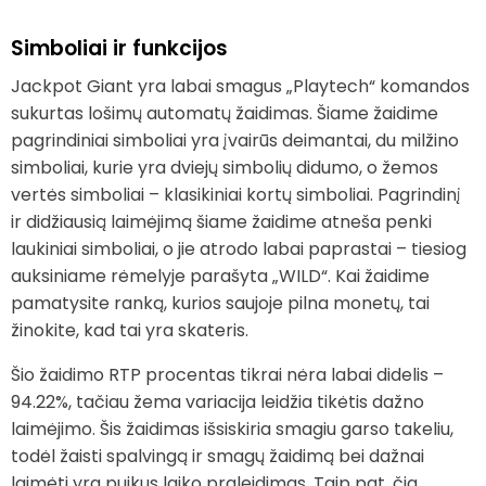
Simboliai ir funkcijos
Jackpot Giant yra labai smagus „Playtech“ komandos
sukurtas lošimų automatų žaidimas. Šiame žaidime
pagrindiniai simboliai yra įvairūs deimantai, du milžino
simboliai, kurie yra dviejų simbolių didumo, o žemos
vertės simboliai – klasikiniai kortų simboliai. Pagrindinį
ir didžiausią laimėjimą šiame žaidime atneša penki
laukiniai simboliai, o jie atrodo labai paprastai – tiesiog
auksiniame rėmelyje parašyta „WILD“. Kai žaidime
pamatysite ranką, kurios saujoje pilna monetų, tai
žinokite, kad tai yra skateris.
Šio žaidimo RTP procentas tikrai nėra labai didelis –
94.22%, tačiau žema variacija leidžia tikėtis dažno
laimėjimo. Šis žaidimas išsiskiria smagiu garso takeliu,
todėl žaisti spalvingą ir smagų žaidimą bei dažnai
laimėti yra puikus laiko praleidimas. Taip pat, čia