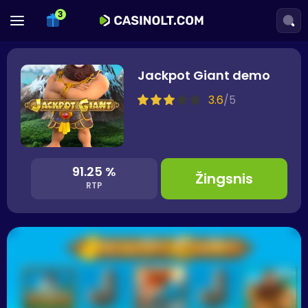
Jackpot Giant demo
3.6
/
5
91.25 %
Žingsnis
RTP