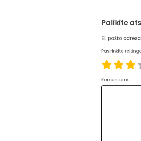
Palikite at
El. pašto adres
Pasirinkite reiting
Komentaras