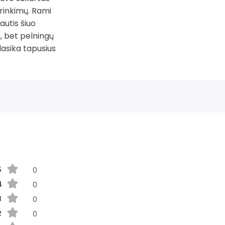
irinkimų. Rami
autis šiuo
ų, bet pelningų
lasika tapusius
5
0
4
0
3
0
2
0