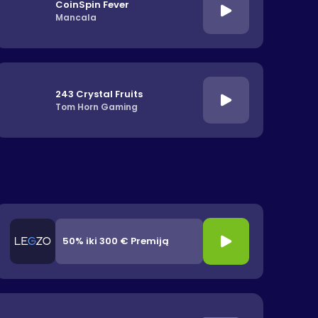
CoinSpin Fever
Mancala
243 Crystal Fruits
Tom Horn Gaming
50% iki 300 € Premiją