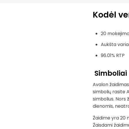
Kodėl ve
20 mokėjimo 
Aukšta varia
96.01% RTP
Simboliai 
Avalon žaidimas l
simbolių rasite A
simbolius. Nors 
dienomis, neatro
Žaidime yra 20 m
Žaisdami žaidimus