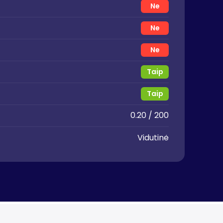
Ne
Ne
Ne
Taip
Taip
0.20 / 200
Vidutinė