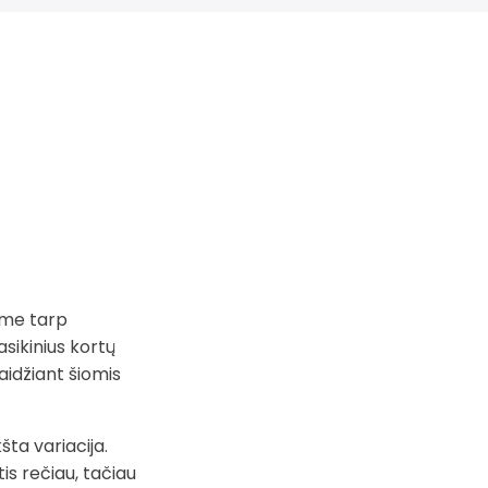
dime tarp
asikinius kortų
aidžiant šiomis
šta variacija.
tis rečiau, tačiau