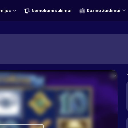
mijos
Nemokami sukimai
Kazino žaidimai