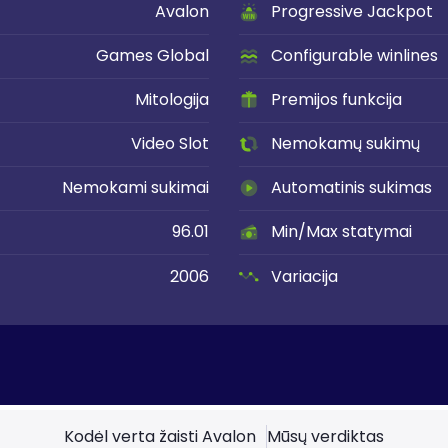
Avalon
Progressive Jackpot
Games Global
Configurable winlines
Mitologija
Premijos funkcija
Video Slot
Nemokamų sukimų
Nemokami sukimai
Automatinis sukimas
96.01
Min/Max statymai
2006
Variacija
Kodėl verta žaisti Avalon
Mūsų verdiktas