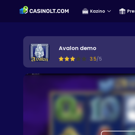
Kazino
Pre
Avalon demo
3.5
/
5