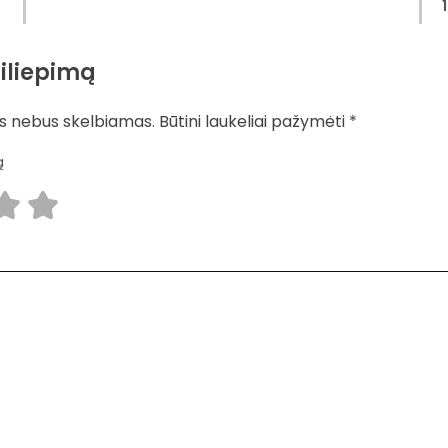
1
siliepimą
as nebus skelbiamas.
Būtini laukeliai pažymėti
*
ą