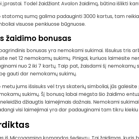
ei įprastai. Todėl žaidžiant Avalon žaidimą, būtina išlikti ka
o statomą sumą galima padauginti 3000 kartus, tam reikia,
mboliai visuose penkiuose būgnuose.
is žaidimo bonusas
pagrindinis bonusas yra nemokami sukimai. Išsukus tris a
ausite net 12 nemokamų sukimų. Pinigai, kuriuos laimėsite
inami nuo 2 iki 7 kartų. Taip pat, žaisdami šį nemokamų 
mybę gauti dar nemokamų sukimų.
metu jums išsisuks vėl trys skaterių simboliai, jūs galėsite
emokamų sukimų. Šį bonusą labai mėgsta šio žaidimo entuz
 neleidžia džiaugtis laimėjimais dažnais. Nemokami sukimai 
adangi visi laimėjimai yra dar padauginami tam tikru kiekiu
rdiktas
as iš Microgaming komandos šedevrų. Tai žaidimas, kuris 