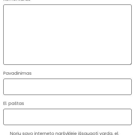
Pavadinimas
El. paštas
Noriu savo interneto naršyklėje išsaugoti vardą, el.