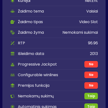
Kūrėjai
NetEnt
Žaidimo tema
Vaisiai
Žaidimo tipas
Video Slot
Žaidimo žyma
Nemokami sukimai
RTP
96.96
Išleidimo data
2013
Progressive Jackpot
Ne
Configurable winlines
Ne
Premijos funkcija
Ne
Nemokamų sukimų
Taip
Automatinis sukimas
Taip