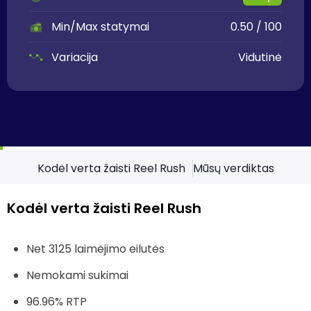
Min/Max statymai
0.50 / 100
Variacija
Vidutinė
Kodėl verta žaisti Reel Rush
Mūsų verdiktas
Kodėl verta žaisti Reel Rush
Net 3125 laimėjimo eilutės
Nemokami sukimai
96.96% RTP