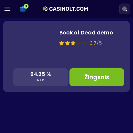
Book of Dead demo
3.7
/
5
94.25 %
Žingsnis
RTP