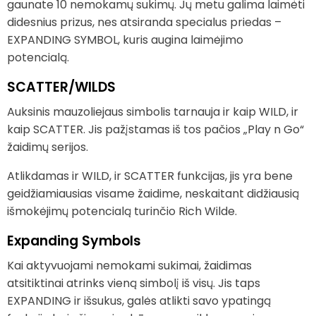
gaunate 10 nemokamų sukimų. Jų metu galima laimėti
didesnius prizus, nes atsiranda specialus priedas –
EXPANDING SYMBOL, kuris augina laimėjimo
potencialą.
SCATTER/WILDS
Auksinis mauzoliejaus simbolis tarnauja ir kaip WILD, ir
kaip SCATTER. Jis pažįstamas iš tos pačios „Play n Go“
žaidimų serijos.
Atlikdamas ir WILD, ir SCATTER funkcijas, jis yra bene
geidžiamiausias visame žaidime, neskaitant didžiausią
išmokėjimų potencialą turinčio Rich Wilde.
Expanding Symbols
Kai aktyvuojami nemokami sukimai, žaidimas
atsitiktinai atrinks vieną simbolį iš visų. Jis taps
EXPANDING ir išsukus, galės atlikti savo ypatingą