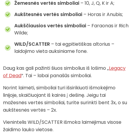
Žemesnės vertės simboliai
– 10, J, Q, K ir A;
Aukštesnės vertės simboliai
– Horas ir Anubis;
Aukščiausios vertės simboliai
–
Faraonas ir Rich
Wilde;
WILD/SCATTER
– tai egpitietiškas altorius –
laidojimo vieta auksiniame fone.
Daug kas gali pažinti šiuos simbolius iš lošimo „
Legacy
of Dead
“. Tai – labai panašūs simboliai.
Norint laimėti, simboliai turi išsirikiuoti išmokėjimo
linijoje, skaičiuojant iš kairės į dešinę. Jeigu tai
mažesnės vertės simboliai, turite surinkti bent 3x, o su
aukštesnės vertės – 2x.
Vienintelis WILD/SCATTER išmoka laimėjimus visose
žaidimo lauko vietose.