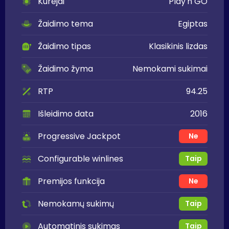
Kūrėjai
Play'n GO
Žaidimo tema
Egiptas
Žaidimo tipas
Klasikinis lizdas
Žaidimo žyma
Nemokami sukimai
RTP
94.25
Išleidimo data
2016
Progressive Jackpot
Ne
Configurable winlines
Taip
Premijos funkcija
Ne
Nemokamų sukimų
Taip
Automatinis sukimas
Taip