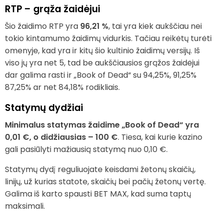
RTP – grąža žaidėjui
Šio žaidimo RTP yra
96,21 %
, tai yra kiek aukščiau nei
tokio kintamumo žaidimų vidurkis. Tačiau reikėtų turėti
omenyje, kad yra ir kitų šio kultinio žaidimų versijų. Iš
viso jų yra net 5, tad be aukščiausios grąžos žaidėjui
dar galima rasti ir „Book of Dead“ su 94,25%, 91,25%
87,25% ar net 84,18% rodikliais.
Statymų dydžiai
Minimalus statymas žaidime „Book of Dead“ yra
0,01 €, o didžiausias – 100 €
. Tiesa, kai kurie kazino
gali pasiūlyti mažiausią statymą nuo 0,10 €.
Statymų dydį reguliuojate keisdami žetonų skaičių,
linijų, už kurias statote, skaičių bei pačių žetonų vertę.
Galima iš karto spausti BET MAX, kad suma taptų
maksimali.