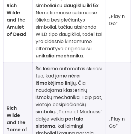
Rich
simboliai su
daugikliu iki 5x
.
Wilde
Nemokamuose sukimuose
„Play n
and the
išlieka besiplečiantys
Go“
Amulet
simboliai, tačiau atsiranda
of Dead
WILD tipo daugikliai, todėl tai
yra didesnio kintamumo
alternatyva originalui su
unikalia mechanika
.
Šis lošimo automatas skiriasi
tuo, kad jame
nėra
išmokėjimo linijų.
Čia
naudojama klasterinių
išmokų mechanika. Taip pat,
vietoje besiplečiančių
Rich
simbolių, „Tome of Madness“
Wilde
dalyje veikia
portalo
„Play n
and the
sistema
, kai laimingi
Go“
Tome of
simboliai įkrauna portalą,