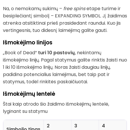
Na, o nemokamų sukimų –
free spins
etape turime ir
besiplečiantį simbolį – EXPANDING SYMBOL. Jį žaidimas
atrenka atsitiktinai prieš prasidedant raundui. Kuo jis
vertingesnis, tuo didesnį laimėjimą galite gauti.
Išmokėjimo linijos
„Book of Dead“
turi 10 pastovių,
nekintamų
išmokėjimo linijų. Pagal statymus galite rinktis žaisti nuo
1 iki 10 išmokėjimo linijų. Noras žaisti daugiau linijų,
padidina potencialius laimėjimus, bet taip pat ir
statymus, todėl rinkitės paskaičiuotai.
Išmokėjimų lentelė
Štai kaip atrodo šio žaidimo išmokėjimų lentelė,
lyginant su statymu
2
3
4
Simbolio tipas