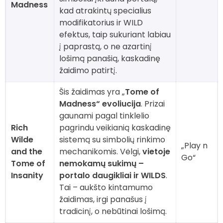
Madness
kad atrakintų specialius
modifikatorius ir WILD
efektus, taip sukuriant labiau
į paprastą, o ne azartinį
lošimą panašią, kaskadinę
žaidimo patirtį.
Šis žaidimas yra „
Tome of
Madness“ evoliucija
. Prizai
gaunami pagal tinklelio
Rich
pagrindu veikianią kaskadinę
Wilde
sistemą su simbolių rinkimo
„Play n
and the
mechanikomis. Vėlgi,
vietoje
Go“
Tome of
nemokamų sukimų –
Insanity
portalo daugikliai ir WILDS
.
Tai – aukšto kintamumo
žaidimas, irgi panašus į
tradicinį, o nebūtinai lošimą.