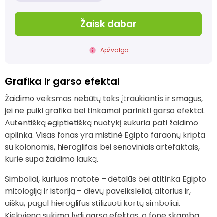
Žaisk dabar
Apžvalga
Grafika ir garso efektai
Žaidimo veiksmas nebūtų toks įtraukiantis ir smagus,
jei ne puiki grafika bei tinkamai parinkti garso efektai.
Autentišką egiptietišką nuotykį sukuria pati žaidimo
aplinka. Visas fonas yra mistinė Egipto faraonų kripta
su kolonomis, hieroglifais bei senoviniais artefaktais,
kurie supa žaidimo lauką.
Simboliai, kuriuos matote – detalūs bei atitinka Egipto
mitologiją ir istoriją – dievų paveikslėliai, altorius ir,
aišku, pagal hieroglifus stilizuoti kortų simboliai.
Kiekvieną sukimą lydi garso efektas, o fone skamba