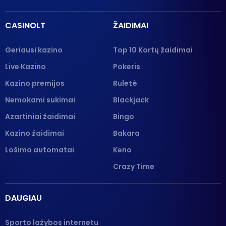
CASINOLT
ŽAIDIMAI
Geriausi kazino
Top 10 Kortų žaidimai
Live Kazino
Pokeris
Kazino premijos
Ruletė
Nemokami sukimai
Blackjack
Azartiniai žaidimai
Bingo
Kazino žaidimai
Bakara
Lošimo automatai
Keno
Crazy Time
DAUGIAU
Sporto lažybos internetu