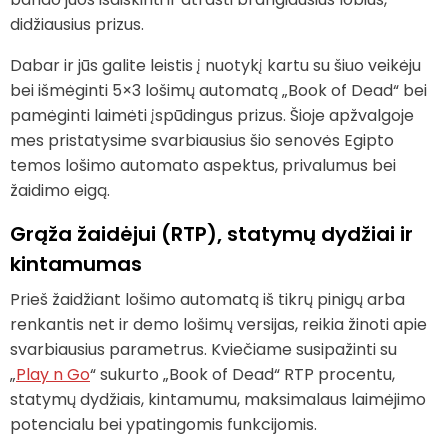
didžiausius prizus.
Dabar ir jūs galite leistis į nuotykį kartu su šiuo veikėju
bei išmėginti 5×3 lošimų automatą „Book of Dead“ bei
pamėginti laimėti įspūdingus prizus. Šioje apžvalgoje
mes pristatysime svarbiausius šio senovės Egipto
temos lošimo automato aspektus, privalumus bei
žaidimo eigą.
Grąža žaidėjui (RTP), statymų dydžiai ir
kintamumas
Prieš žaidžiant lošimo automatą iš tikrų pinigų arba
renkantis net ir demo lošimų versijas, reikia žinoti apie
svarbiausius parametrus. Kviečiame susipažinti su
„
Play n Go
“ sukurto „Book of Dead“ RTP procentu,
statymų dydžiais, kintamumu, maksimalaus laimėjimo
potencialu bei ypatingomis funkcijomis.