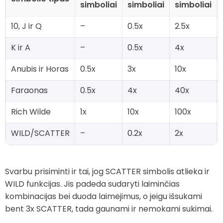
simboliai
simboliai
simboliai
10, J ir Q
–
0.5x
2.5x
K ir A
–
0.5x
4x
Anubis ir Horas
0.5x
3x
10x
Faraonas
0.5x
4x
40x
Rich Wilde
1x
10x
100x
WILD/SCATTER
–
0.2x
2x
Svarbu prisiminti ir tai, jog SCATTER simbolis atlieka ir
WILD funkcijas. Jis padeda sudaryti laiminčias
kombinacijas bei duoda laimėjimus, o jeigu išsukami
bent 3x SCATTER, tada gaunami ir nemokami sukimai.