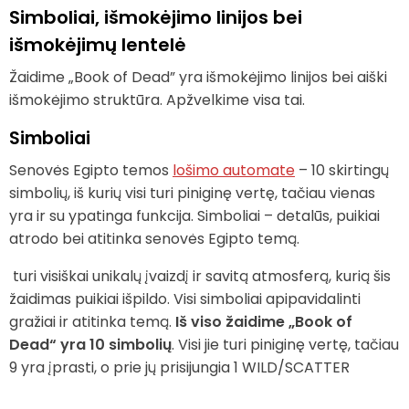
Simboliai, išmokėjimo linijos bei
išmokėjimų lentelė
Žaidime „Book of Dead” yra išmokėjimo linijos bei aiški
išmokėjimo struktūra. Apžvelkime visa tai.
Simboliai
Senovės Egipto temos
lošimo automate
– 10 skirtingų
simbolių, iš kurių visi turi piniginę vertę, tačiau vienas
yra ir su ypatinga funkcija. Simboliai – detalūs, puikiai
atrodo bei atitinka senovės Egipto temą.
turi visiškai unikalų įvaizdį ir savitą atmosferą, kurią šis
žaidimas puikiai išpildo. Visi simboliai apipavidalinti
gražiai ir atitinka temą.
Iš viso žaidime „Book of
Dead“ yra 10 simbolių
. Visi jie turi piniginę vertę, tačiau
9 yra įprasti, o prie jų prisijungia 1 WILD/SCATTER