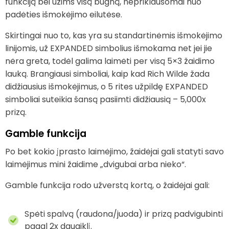
funkciją bei užims visą būgną, nepriklausomai nuo
padėties išmokėjimo eilutėse.
Skirtingai nuo to, kas yra su standartinėmis išmokėjimo
linijomis, už EXPANDED simbolius išmokama net jei jie
nėra greta, todėl galima laimėti per visą 5×3 žaidimo
lauką. Brangiausi simboliai, kaip kad Rich Wilde žada
didžiausius išmokėjimus, o 5 rites užpildę EXPANDED
simboliai suteikia šansą pasiimti didžiausią – 5,000x
prizą.
Gamble funkcija
Po bet kokio įprasto laimėjimo, žaidėjai gali statyti savo
laimėjimus mini žaidime „dvigubai arba nieko“.
Gamble funkcija rodo užverstą kortą, o žaidėjai gali:
Spėti spalvą (raudona/juoda) ir prizą padvigubinti
pagal 2x daugiklį.