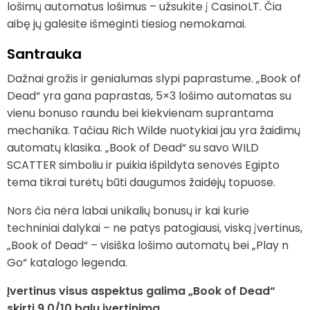
lošimų automatus lošimus – užsukite į CasinoLT. Čia
aibę jų galėsite išmėginti tiesiog nemokamai.
Santrauka
Dažnai grožis ir genialumas slypi paprastume. „Book of
Dead“ yra gana paprastas, 5×3 lošimo automatas su
vienu bonuso raundu bei kiekvienam suprantama
mechanika. Tačiau Rich Wilde nuotykiai jau yra žaidimų
automatų klasika. „Book of Dead“ su savo WILD
SCATTER simboliu ir puikia išpildyta senovės Egipto
tema tikrai turėtų būti daugumos žaidėjų topuose.
Nors čia nėra labai unikalių bonusų ir kai kurie
techniniai dalykai – ne patys patogiausi, viską įvertinus,
„Book of Dead“ – visiška lošimo automatų bei „Play n
Go“ katalogo legenda.
Įvertinus visus aspektus galima „Book of Dead“
skirti 9.0/10 balų įvertinimą.