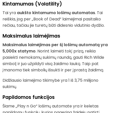
Kintamumas (Volatility)
Tai yra
aukšto kintamumo lošimų automatas
. Tai
reiškia, jog per „Book of Dead“ laimėjimai pasitaiko
rečiau, tačiau jie turėtų būti didesnio vidutinio dydžio.
Maksimalus laimėjimas
Maksimalus laimėjimas per šį lošimų automatą yra
5,000x statymo
. Norint laimėti tokį prizą, reikia
pasiekti nemokamų sukimų raundą, gauti Rich Wilde
simbolį ir juo užpildyti visą žaidimo lauką. Taip pat
įmanoma tiek simbolių išsukti ir per įprastą žaidimą.
Didžiausio laimėjimo tikimybė yra 1 iš 3,75 milijono
sukimų.
Papildomos funkcijos
Šiame „Play n Go“ lošimų automate yra ir keletas
papildomų funkcijų, kurios pagerina žaidėjų patirtį.