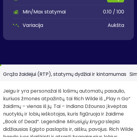
Min/Max statymai
0.10 / 100
Variacija
Aukšta
Grąža žaidėjui (RTP), statymų dydžiai ir kintamumas
Sim
Jeigu ir yra personažai iš lošimų automatų pasaulio,
kuriuos žmonės atpažintų, tai Rich Wilde iš „Play n Go“
žaidimų – vienas iš jų. Tai – Indiana Džounso įkvėptas
nuotykių ir lobių ieškotojas, kuris figūruoja ir žaidime
„Book of Dead“. Legendinė
Mirusiųjų knyga
slepia
didžiausias Egipto paslaptis ir, aišku, pavojus. Rich Wilde
bando juos išaiškinti ir atrasti brangiausius lobius,