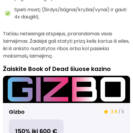
Spėti mostį (Širdys/būgnai/kryžiai/vynai) ir gauti
4x daugiklį.
Tačiau neteisingai atspėjus, prarandamas visas
laimėjimas. Žaidėjai gali statyti prizą kelis kartus iš eilės,
iki iš anksto nustatytos ribos arba kol pasiekia
maksimalų laimėjimą.
Žaiskite Book of Dead šiuose kazino
Gizbo
3.9
/ 5
150% iki 600 €