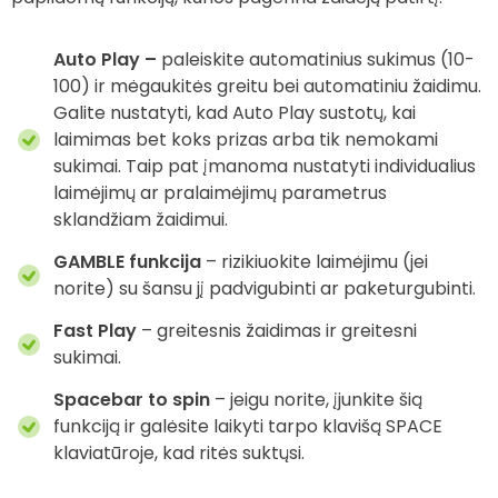
Auto Play –
paleiskite automatinius sukimus (10-
100) ir mėgaukitės greitu bei automatiniu žaidimu.
Galite nustatyti, kad Auto Play sustotų, kai
laimimas bet koks prizas arba tik nemokami
sukimai. Taip pat įmanoma nustatyti individualius
laimėjimų ar pralaimėjimų parametrus
sklandžiam žaidimui.
GAMBLE funkcija
– rizikiuokite laimėjimu (jei
norite) su šansu jį padvigubinti ar paketurgubinti.
Fast Play
– greitesnis žaidimas ir greitesni
sukimai.
Spacebar to spin
– jeigu norite, įjunkite šią
funkciją ir galėsite laikyti tarpo klavišą SPACE
klaviatūroje, kad ritės suktųsi.