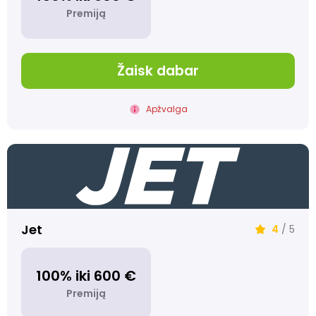
Premiją
Žaisk dabar
Apžvalga
Jet
4
/ 5
100% iki 600 €
Premiją