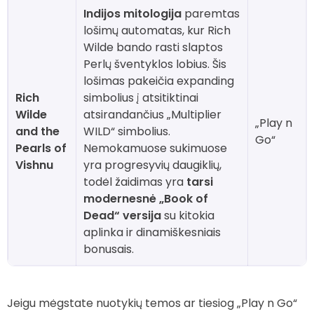
Indijos mitologija
paremtas
lošimų automatas, kur Rich
Wilde bando rasti slaptos
Perlų šventyklos lobius. Šis
lošimas pakeičia expanding
Rich
simbolius į atsitiktinai
Wilde
atsirandančius „Multiplier
„Play n
and the
WILD“ simbolius.
Go“
Pearls of
Nemokamuose sukimuose
Vishnu
yra progresyvių daugiklių,
todėl žaidimas yra
tarsi
modernesnė „Book of
Dead“ versija
su kitokia
aplinka ir dinamiškesniais
bonusais.
Jeigu mėgstate nuotykių temos ar tiesiog „Play n Go“