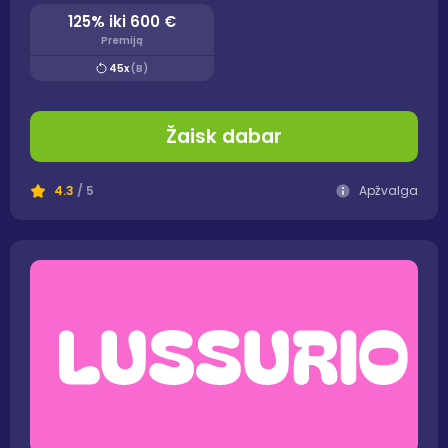
125% iki 600 €
Premiją
45x
(B)
Žaisk dabar
4.3
/ 5
Apžvalga