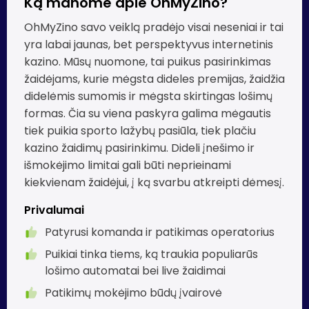
Ką manome apie OhMyZino?
OhMyZino savo veiklą pradėjo visai neseniai ir tai
yra labai jaunas, bet perspektyvus internetinis
kazino. Mūsų nuomone, tai puikus pasirinkimas
žaidėjams, kurie mėgsta dideles premijas, žaidžia
didelėmis sumomis ir mėgsta skirtingas lošimų
formas. Čia su viena paskyra galima mėgautis
tiek puikia sporto lažybų pasiūla, tiek plačiu
kazino žaidimų pasirinkimu. Dideli įnešimo ir
išmokėjimo limitai gali būti neprieinami
kiekvienam žaidėjui, į ką svarbu atkreipti dėmesį.
Privalumai
Patyrusi komanda ir patikimas operatorius
Puikiai tinka tiems, ką traukia populiarūs
lošimo automatai bei live žaidimai
Patikimų mokėjimo būdų įvairovė