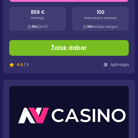
859 €
100
Premiją
Nemokami sukimai
30x
(B+D)
30x
lažybų sąlygos
Žaisk dabar
4.0
/ 5
Apžvalga