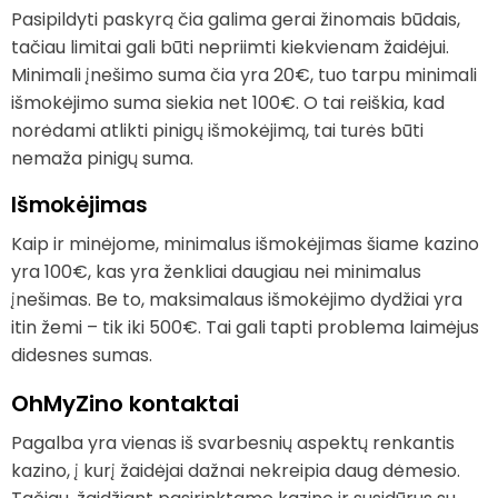
Pasipildyti paskyrą čia galima gerai žinomais būdais,
tačiau limitai gali būti nepriimti kiekvienam žaidėjui.
Minimali įnešimo suma čia yra 20€, tuo tarpu minimali
išmokėjimo suma siekia net 100€. O tai reiškia, kad
norėdami atlikti pinigų išmokėjimą, tai turės būti
nemaža pinigų suma.
Išmokėjimas
Kaip ir minėjome, minimalus išmokėjimas šiame kazino
yra 100€, kas yra ženkliai daugiau nei minimalus
įnešimas. Be to, maksimalaus išmokėjimo dydžiai yra
itin žemi – tik iki 500€. Tai gali tapti problema laimėjus
didesnes sumas.
OhMyZino kontaktai
Pagalba yra vienas iš svarbesnių aspektų renkantis
kazino, į kurį žaidėjai dažnai nekreipia daug dėmesio.