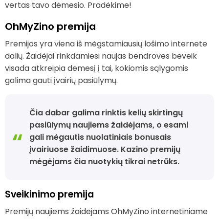
vertas tavo dėmesio. Pradėkime!
OhMyZino premija
Premijos yra viena iš mėgstamiausių lošimo internete
dalių. Žaidėjai rinkdamiesi naujas bendroves beveik
visada atkreipia dėmesį į tai, kokiomis sąlygomis
galima gauti įvairių pasiūlymų.
Čia dabar galima rinktis kelių skirtingų
pasiūlymų naujiems žaidėjams, o esami
gali mėgautis nuolatiniais bonusais
įvairiuose žaidimuose. Kazino premijų
mėgėjams čia nuotykių tikrai netrūks.
Sveikinimo premija
Premijų naujiems žaidėjams OhMyZino internetiniame