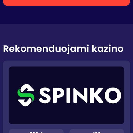
Rekomenduojami kazino