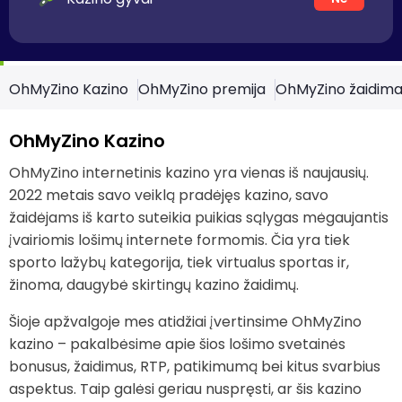
OhMyZino Kazino
OhMyZino premija
OhMyZino žaidima
OhMyZino Kazino
OhMyZino internetinis kazino yra vienas iš naujausių.
2022 metais savo veiklą pradėjęs kazino, savo
žaidėjams iš karto suteikia puikias sąlygas mėgaujantis
įvairiomis lošimų internete formomis. Čia yra tiek
sporto lažybų kategorija, tiek virtualus sportas ir,
žinoma, daugybė skirtingų kazino žaidimų.
Šioje apžvalgoje mes atidžiai įvertinsime OhMyZino
kazino – pakalbėsime apie šios lošimo svetainės
bonusus, žaidimus, RTP, patikimumą bei kitus svarbius
aspektus. Taip galėsi geriau nuspręsti, ar šis kazino