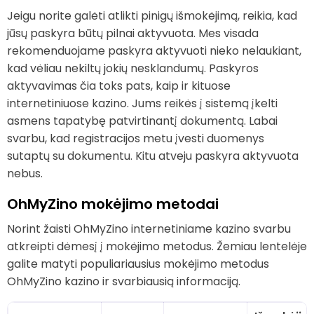
Jeigu norite galėti atlikti pinigų išmokėjimą, reikia, kad
jūsų paskyra būtų pilnai aktyvuota. Mes visada
rekomenduojame paskyra aktyvuoti nieko nelaukiant,
kad vėliau nekiltų jokių nesklandumų. Paskyros
aktyvavimas čia toks pats, kaip ir kituose
internetiniuose kazino. Jums reikės į sistemą įkelti
asmens tapatybę patvirtinantį dokumentą. Labai
svarbu, kad registracijos metu įvesti duomenys
sutaptų su dokumentu. Kitu atveju paskyra aktyvuota
nebus.
OhMyZino mokėjimo metodai
Norint žaisti OhMyZino internetiniame kazino svarbu
atkreipti dėmesį į mokėjimo metodus. Žemiau lentelėje
galite matyti populiariausius mokėjimo metodus
OhMyZino kazino ir svarbiausią informaciją.