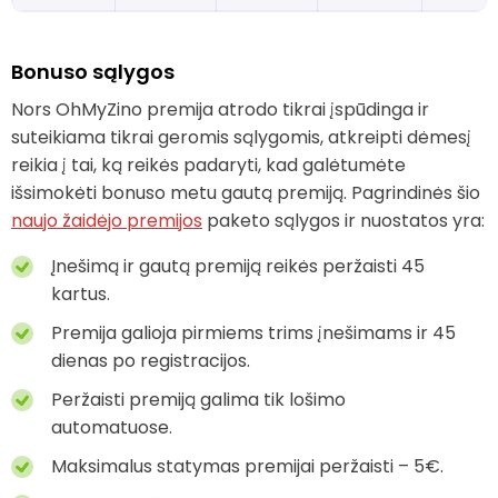
Bonuso sąlygos
Nors OhMyZino premija atrodo tikrai įspūdinga ir
suteikiama tikrai geromis sąlygomis, atkreipti dėmesį
reikia į tai, ką reikės padaryti, kad galėtumėte
išsimokėti bonuso metu gautą premiją. Pagrindinės šio
naujo žaidėjo premijos
paketo sąlygos ir nuostatos yra:
Įnešimą ir gautą premiją reikės peržaisti 45
kartus.
Premija galioja pirmiems trims įnešimams ir 45
dienas po registracijos.
Peržaisti premiją galima tik lošimo
automatuose.
Maksimalus statymas premijai peržaisti – 5€.