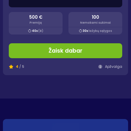
500 €
100
Premiją
Nemokami sukimai
40x
(B)
30x
lažybų sąlygos
Žaisk dabar
4
/ 5
Apžvalga