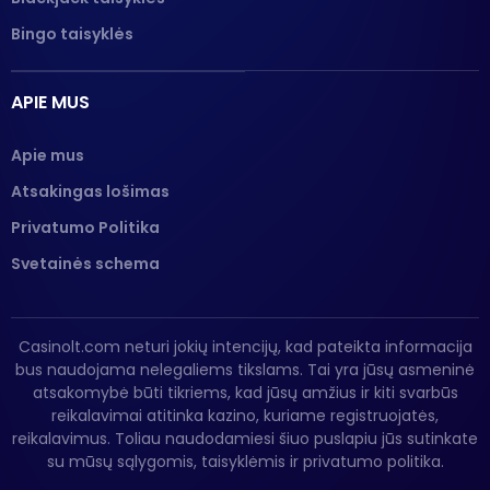
Bingo taisyklės
APIE MUS
Apie mus
Atsakingas lošimas
Privatumo Politika
Svetainės schema
Casinolt.com neturi jokių intencijų, kad pateikta informacija
bus naudojama nelegaliems tikslams. Tai yra jūsų asmeninė
atsakomybė būti tikriems, kad jūsų amžius ir kiti svarbūs
reikalavimai atitinka kazino, kuriame registruojatės,
reikalavimus. Toliau naudodamiesi šiuo puslapiu jūs sutinkate
su mūsų sąlygomis, taisyklėmis ir privatumo politika.