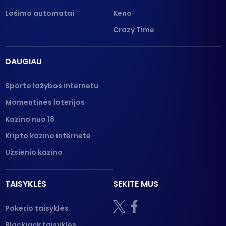
Lošimo automatai
Keno
Crazy Time
DAUGIAU
Sporto lažybos internetu
Momentinės loterijos
Kazino nuo 18
Kripto kazino internete
Užsienio kazino
TAISYKLĖS
SEKITE MUS
Pokerio taisyklės
Blackjack taisyklės