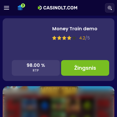
Money Train demo
4.2
/
5
98.00 %
Žingsnis
RTP