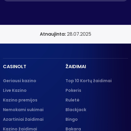
Atnaujinta:
28.07.2025
CASINOLT
ŽAIDIMAI
Geriausi kazino
Top 10 Kortų žaidimai
Live Kazino
Pokeris
Kazino premijos
Ruletė
Nemokami sukimai
Blackjack
Azartiniai žaidimai
Bingo
Kazino žaidimai
Bakara