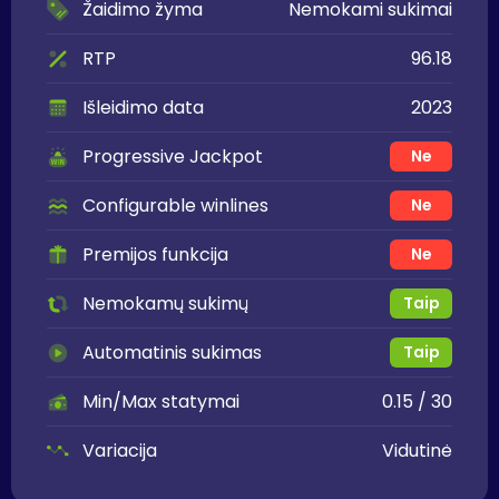
Žaidimo žyma
Nemokami sukimai
RTP
96.18
Išleidimo data
2023
Progressive Jackpot
Ne
Configurable winlines
Ne
Premijos funkcija
Ne
Nemokamų sukimų
Taip
Automatinis sukimas
Taip
Min/Max statymai
0.15 / 30
Variacija
Vidutinė