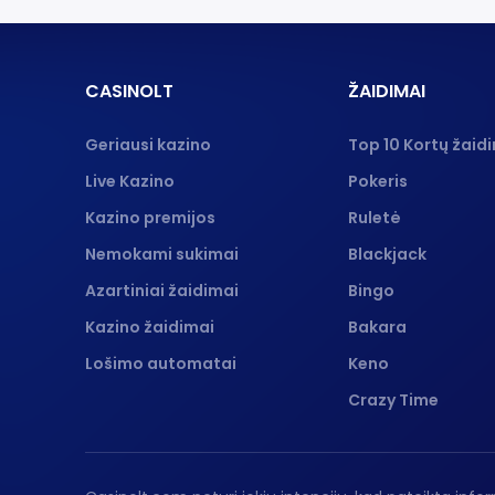
CASINOLT
ŽAIDIMAI
Geriausi kazino
Top 10 Kortų žaid
Live Kazino
Pokeris
Kazino premijos
Ruletė
Nemokami sukimai
Blackjack
Azartiniai žaidimai
Bingo
Kazino žaidimai
Bakara
Lošimo automatai
Keno
Crazy Time