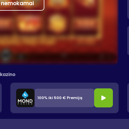
e nemokamai
 kazino
100% iki 500 € Premiją