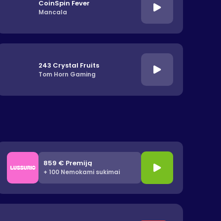
CoinSpin Fever
Mancala
243 Crystal Fruits
Tom Horn Gaming
859 € Premiją
+ 100 Nemokami sukimai