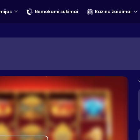
mijos
Nemokami sukimai
Kazino žaidimai