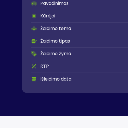
Pavadinimas
Kūrėjai
Žaidimo tema
Žaidimo tipas
Žaidimo žyma
RTP
Išleidimo data