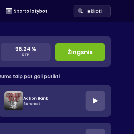
Sporto lažybos
96.24 %
Žingsnis
RTP
Jums taip pat gali patikti
Action Bank
Barcrest