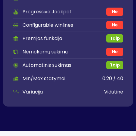
Progressive Jackpot
Ne
Configurable winlines
Ne
Premijos funkcija
Taip
Nemokamų sukimų
Ne
Automatinis sukimas
Taip
Min/Max statymai
0.20 / 40
Variacija
Vidutinė