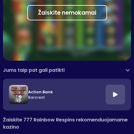
Žaiskite nemokamai
Jums taip pat gali patikti
>
Action Bank
Barcrest
Žaiskite 777 Rainbow Respins rekomenduojamame
kazino